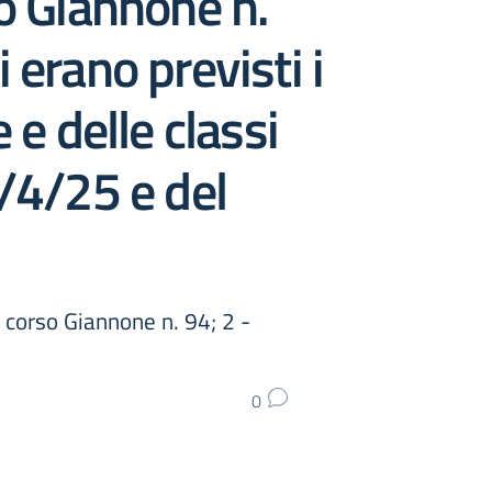
so Giannone n.
 erano previsti i
 e delle classi
3/4/25 e del
i corso Giannone n. 94; 2 -
0