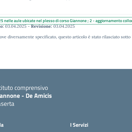
25 nelle aule ubicate nel plesso di corso Giannone ; 2 - aggiornamento colloqu
o:
03.04.2025
-
Revisione:
03.04.2025
ove diversamente specificato, questo articolo è stato rilasciato sott
tituto comprensivo
iannone - De Amicis
aserta
Visita la pagina iniziale della scuola
la
I Servizi