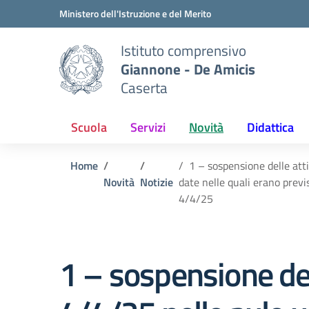
Vai ai contenuti
Vai al menu di navigazione
Vai al footer
Ministero dell'Istruzione e del Merito
Istituto comprensivo
Giannone - De Amicis
Caserta
Scuola
Servizi
Novità
Didattica
Home
1 – sospensione delle atti
Novità
Notizie
date nelle quali erano previs
4/4/25
1 – sospensione dell