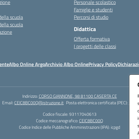
zione
Personale scolastico
Famiglie e studenti
della scuola
Percorsi di studio
della scuola
Didattica
azione
Offerta formativa
I progetti delle classi
ente
Albo Online Argo
Archivio Albo Online
Privacy Policy
Dichiarazi
Indirizzo:
CORSO GIANNONE, 98 81100 CASERTA CE
Email:
CEIC8BC00Q@istruzione.it
Posta elettronica certificata (PEC):
CEIC8
Codice fiscale: 93117040613
Codice meccanografico:
CEIC8BC00Q
Codice Indice delle Pubbliche Amministrazioni (IPA): icpgd