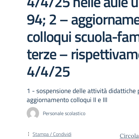
4/4/25 nelle aule u
94; 2 – aggiornamen
colloqui scuola-fami
terze – rispettivam
4/4/25
1 - sospensione delle attività didattiche 
aggiornamento colloqui II e III
Personale scolastico
Stampa / Condividi
Circola