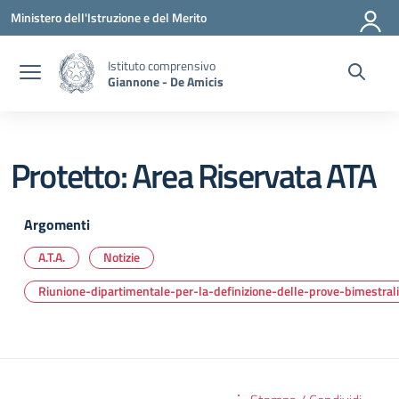
Vai ai contenuti
Vai al menu di navigazione
Vai al footer
Ministero dell'Istruzione e del Merito
Istituto comprensivo
Giannone - De Amicis
Protetto: Area Riservata ATA
Argomenti
A.T.A.
Notizie
Riunione-dipartimentale-per-la-definizione-delle-prove-bimestrali