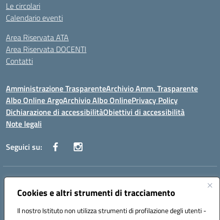
Le circolari
Calendario eventi
Area Riservata ATA
Area Riservata DOCENTI
Contatti
Amministrazione Trasparente
Archivio Amm. Trasparente
Albo Online Argo
Archivio Albo Online
Privacy Policy
Dichiarazione di accessibilità
Obiettivi di accessibilità
Note legali
Seguici su:
Indirizzo:
CORSO GIANNONE, 98 81100 CASERTA CE
Centralino:
Cookies e altri strumenti di tracciamento
0823 742191
Email:
CEIC8BC00Q@istruzione.it
Posta elettronica certificata (PEC):
CEIC8BC00Q@pec.istruzione.it
Il nostro Istituto non utilizza strumenti di profilazione degli utenti -
Codice fiscale: 93117040613