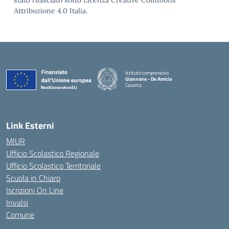
stato rilasciato sotto Licenza Creative Commons
Attribuzione 4.0 Italia.
Istituto comprensivo
Giannone - De Amicis
Caserta
— Visita la pagina iniziale della scuola
Link Esterni
MIUR
Ufficio Scolastico Regionale
Ufficio Scolastico Territoriale
Scuola in Chiaro
Iscrizioni On Line
Invalsi
Comune