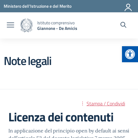
Vai ai contenuti
Vai al menu di navigazione
Vai al footer
Ministero dell'Istruzione e del Merito
Istituto comprensivo
Giannone - De Amicis
Apr
Note legali
Stampa / Condividi
Licenza dei contenuti
In applicazione del principio open by default ai sensi