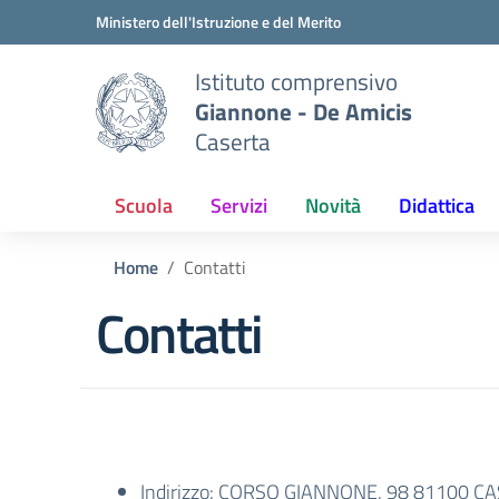
Vai ai contenuti
Vai al menu di navigazione
Vai al footer
Ministero dell'Istruzione e del Merito
Istituto comprensivo
Giannone - De Amicis
Caserta
Scuola
Servizi
Novità
Didattica
Home
Contatti
Contatti
Indirizzo:
CORSO GIANNONE, 98 81100 CA