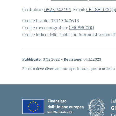
Centralino:
0823 742191
Email:
CEIC8BC00Q@is
Codice fiscale: 93117040613
Codice meccanografico:
CEIC8BC00Q
Codice Indice delle Pubbliche Amministrazioni (
Pubblicato:
07.12.2022
-
Revisione:
04.12.2023
Eccetto dove diversamente specificato, questo articolo 
Is
G
C