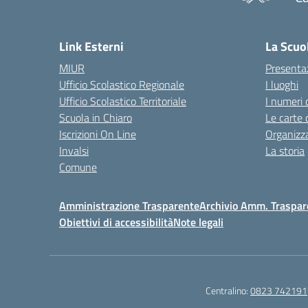
— 
Link Esterni
La Scuo
MIUR
Presenta
Ufficio Scolastico Regionale
I luoghi
Ufficio Scolastico Territoriale
I numeri 
Scuola in Chiaro
Le carte 
Iscrizioni On Line
Organizz
Invalsi
La storia
Comune
Amministrazione Trasparente
Archivio Amm. Traspar
Obiettivi di accessibilità
Note legali
Centralino:
0823 742191