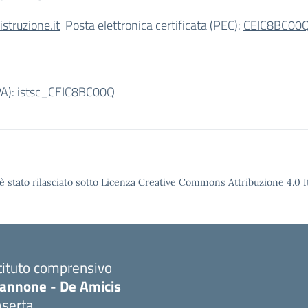
truzione.it
Posta elettronica certificata (PEC):
CEIC8BC00Q@
IPA): istsc_CEIC8BC00Q
è stato rilasciato sotto Licenza Creative Commons Attribuzione 4.0 It
tituto comprensivo
iannone - De Amicis
aserta