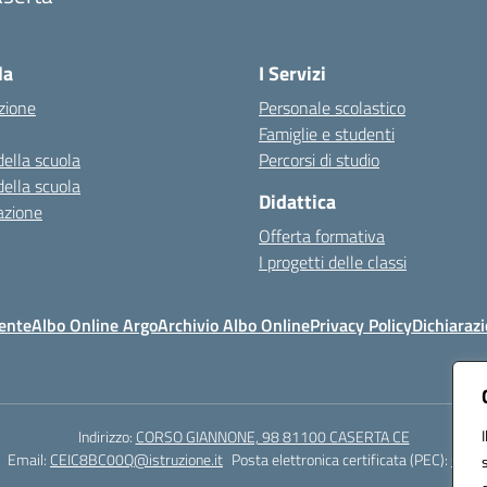
Visita la pagina iniziale della scuola
la
I Servizi
zione
Personale scolastico
Famiglie e studenti
della scuola
Percorsi di studio
della scuola
Didattica
azione
Offerta formativa
I progetti delle classi
ente
Albo Online Argo
Archivio Albo Online
Privacy Policy
Dichiarazi
Indirizzo:
CORSO GIANNONE, 98 81100 CASERTA CE
Email:
CEIC8BC00Q@istruzione.it
Posta elettronica certificata (PEC):
CEIC8