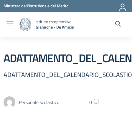
Vai ai contenuti
Vai al menu di navigazione
Vai al footer
Ministero dell'Istruzione e del Merito
Istituto comprensivo
Giannone - De Amicis
ADATTAMENTO_DEL_CALEND
ADATTAMENTO_DEL_CALENDARIO_SCOLASTIC
Personale scolastico
0