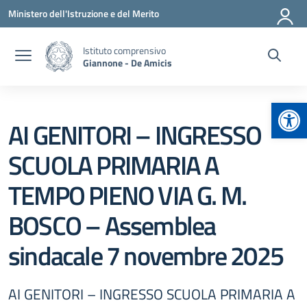
Vai ai contenuti
Vai al menu di navigazione
Vai al footer
Ministero dell'Istruzione e del Merito
Istituto comprensivo
Giannone - De Amicis
Apr
AI GENITORI – INGRESSO
SCUOLA PRIMARIA A
TEMPO PIENO VIA G. M.
BOSCO – Assemblea
sindacale 7 novembre 2025
AI GENITORI – INGRESSO SCUOLA PRIMARIA A