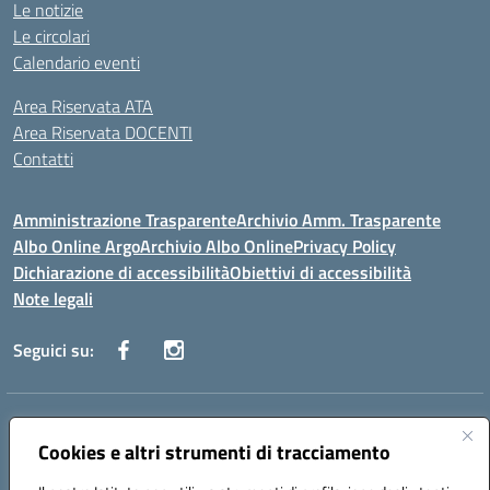
Le notizie
Le circolari
Calendario eventi
Area Riservata ATA
Area Riservata DOCENTI
Contatti
Amministrazione Trasparente
Archivio Amm. Trasparente
Albo Online Argo
Archivio Albo Online
Privacy Policy
Dichiarazione di accessibilità
Obiettivi di accessibilità
Note legali
Seguici su:
Indirizzo:
CORSO GIANNONE, 98 81100 CASERTA CE
Centralino:
Cookies e altri strumenti di tracciamento
0823 742191
Email:
CEIC8BC00Q@istruzione.it
Posta elettronica certificata (PEC):
CEIC8BC00Q@pec.istruzione.it