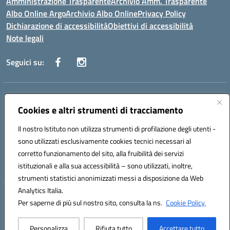
Amministrazione Trasparente
Archivio Amm. Trasparente
Albo Online Argo
Archivio Albo Online
Privacy Policy
Dichiarazione di accessibilità
Obiettivi di accessibilità
Note legali
Seguici su:
Indirizzo:
CORSO GIANNONE, 98 81100 CASERTA CE
Centralino:
Cookies e altri strumenti di tracciamento
0823 742191
Email:
CEIC8BC00Q@istruzione.it
Posta elettronica certificata (PEC):
CEIC8BC00Q@pec.istruzione.it
Il nostro Istituto non utilizza strumenti di profilazione degli utenti -
Codice fiscale: 93117040613
sono utilizzati esclusivamente cookies tecnici necessari al
Codice meccanografico:
CEIC8BC00Q
corretto funzionamento del sito, alla fruibilità dei servizi
Codice Indice delle Pubbliche Amministrazioni (IPA): icpgd
istituzionali e alla sua accessibilità – sono utilizzati, inoltre,
strumenti statistici anonimizzati messi a disposizione da Web
Analytics Italia.
Hosting & Powered by 3D Solution S.r.l.
Per saperne di più sul nostro sito, consulta la ns.
Cookie Policy.
Concept & Design by Designers Italia
Personalizza
Rifiuta tutto
Accettare tutto