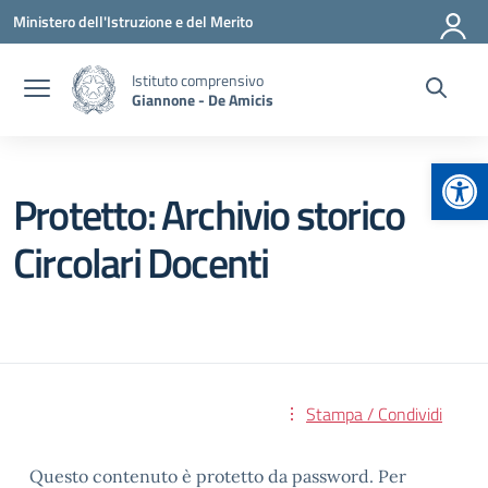
Vai ai contenuti
Vai al menu di navigazione
Vai al footer
Ministero dell'Istruzione e del Merito
Istituto comprensivo
Giannone - De Amicis
Apr
Protetto: Archivio storico
Circolari Docenti
Stampa / Condividi
Questo contenuto è protetto da password. Per