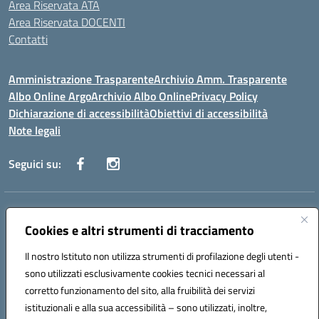
Area Riservata ATA
Area Riservata DOCENTI
Contatti
Amministrazione Trasparente
Archivio Amm. Trasparente
Albo Online Argo
Archivio Albo Online
Privacy Policy
Dichiarazione di accessibilità
Obiettivi di accessibilità
Note legali
Seguici su:
Indirizzo:
CORSO GIANNONE, 98 81100 CASERTA CE
Centralino:
Cookies e altri strumenti di tracciamento
0823 742191
Email:
CEIC8BC00Q@istruzione.it
Posta elettronica certificata (PEC):
CEIC8BC00Q@pec.istruzione.it
Il nostro Istituto non utilizza strumenti di profilazione degli utenti -
Codice fiscale: 93117040613
sono utilizzati esclusivamente cookies tecnici necessari al
Codice meccanografico:
CEIC8BC00Q
corretto funzionamento del sito, alla fruibilità dei servizi
Codice Indice delle Pubbliche Amministrazioni (IPA): icpgd
istituzionali e alla sua accessibilità – sono utilizzati, inoltre,