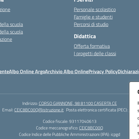
zione
Personale scolastico
Famiglie e studenti
della scuola
Percorsi di studio
della scuola
Didattica
azione
Offerta formativa
I progetti delle classi
ente
Albo Online Argo
Archivio Albo Online
Privacy Policy
Dichiarazi
Indirizzo:
CORSO GIANNONE, 98 81100 CASERTA CE
Email:
CEIC8BC00Q@istruzione.it
Posta elettronica certificata (PEC):
CEIC8
Codice fiscale: 93117040613
Codice meccanografico:
CEIC8BC00Q
Codice Indice delle Pubbliche Amministrazioni (IPA): icpgd