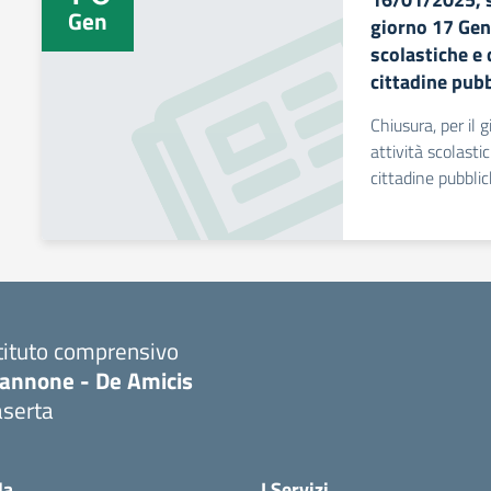
Gen
giorno 17 Genn
scolastiche e 
cittadine pubb
Chiusura, per il 
attività scolasti
cittadine pubblic
tituto comprensivo
iannone - De Amicis
aserta
Visita la pagina iniziale della scuola
la
I Servizi