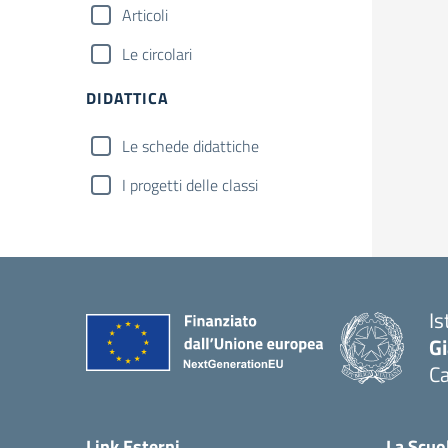
Articoli
Le circolari
DIDATTICA
Le schede didattiche
I progetti delle classi
Is
G
C
— 
Link Esterni
La Scuo