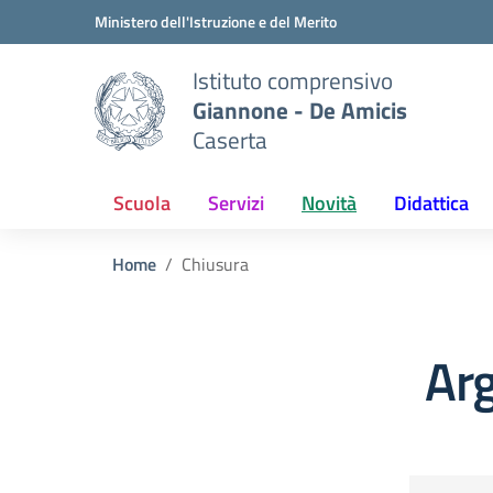
Vai ai contenuti
Vai al menu di navigazione
Vai al footer
Ministero dell'Istruzione e del Merito
Istituto comprensivo
Giannone - De Amicis
Caserta
Scuola
Servizi
Novità
Didattica
Home
Chiusura
Ar