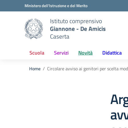
Vai ai contenuti
Vai al menu di navigazione
Vai al footer
Ministero dell'Istruzione e del Merito
Istituto comprensivo
Giannone - De Amicis
Caserta
Scuola
Servizi
Novità
Didattica
Home
Circolare avviso ai genitori per scelta mod
Arg
avv