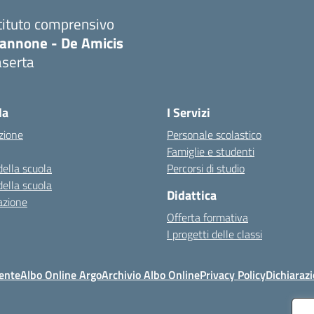
tituto comprensivo
iannone - De Amicis
aserta
Visita la pagina iniziale della scuola
la
I Servizi
zione
Personale scolastico
Famiglie e studenti
della scuola
Percorsi di studio
della scuola
Didattica
azione
Offerta formativa
I progetti delle classi
ente
Albo Online Argo
Archivio Albo Online
Privacy Policy
Dichiarazi