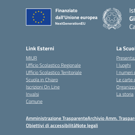
Is
G
C
— 
Link Esterni
La Scuo
MIUR
Presenta
Ufficio Scolastico Regionale
I luoghi
Ufficio Scolastico Territoriale
I numeri 
Scuola in Chiaro
Le carte 
Iscrizioni On Line
Organizz
Invalsi
La storia
Comune
Amministrazione Trasparente
Archivio Amm. Traspar
Obiettivi di accessibilità
Note legali