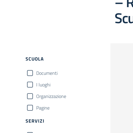
– R
Scu
Filtri
SCUOLA
Documenti
I luoghi
Organizzazione
Pagine
SERVIZI