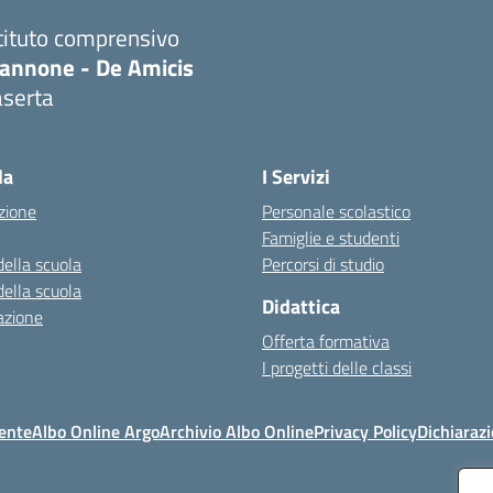
tituto comprensivo
iannone - De Amicis
aserta
Visita la pagina iniziale della scuola
la
I Servizi
zione
Personale scolastico
Famiglie e studenti
della scuola
Percorsi di studio
della scuola
Didattica
azione
Offerta formativa
I progetti delle classi
ente
Albo Online Argo
Archivio Albo Online
Privacy Policy
Dichiarazi