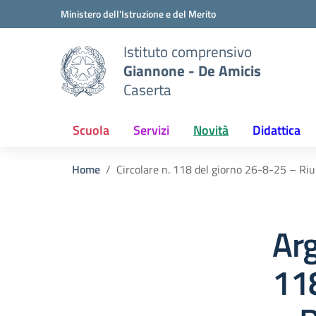
Vai ai contenuti
Vai al menu di navigazione
Vai al footer
Ministero dell'Istruzione e del Merito
Istituto comprensivo
Giannone - De Amicis
Caserta
Scuola
Servizi
Novità
Didattica
Home
Circolare n. 118 del giorno 26-8-25 – Riu
Arg
118