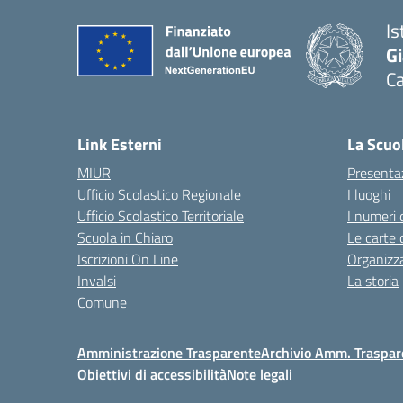
Is
G
C
— 
Link Esterni
La Scuo
MIUR
Presenta
Ufficio Scolastico Regionale
I luoghi
Ufficio Scolastico Territoriale
I numeri 
Scuola in Chiaro
Le carte 
Iscrizioni On Line
Organizz
Invalsi
La storia
Comune
Amministrazione Trasparente
Archivio Amm. Traspar
Obiettivi di accessibilità
Note legali