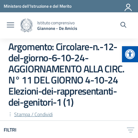
Vai ai contenuti
Vai al menu di navigazione
Vai al footer
Ministero dell'Istruzione e del Merito
Istituto comprensivo
Giannone - De Amicis
Argomento: Circolare-n.-12-
Apr
del-giorno-6-10-24-
AGGIORNAMENTO ALLA CIRC.
N° 11 DEL GIORNO 4-10-24
Elezioni-dei-rappresentanti-
dei-genitori-1 (1)
Stampa / Condividi
FILTRI