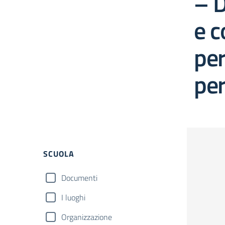
– D
e c
per
per
Filtri
SCUOLA
Documenti
I luoghi
Organizzazione