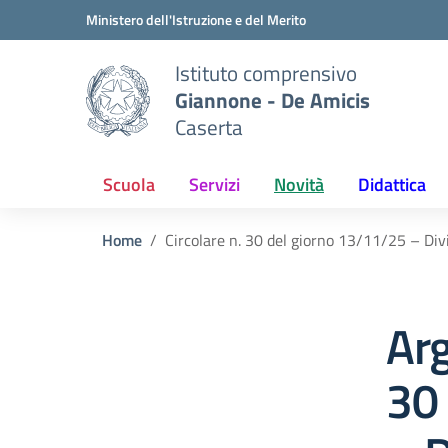
Vai ai contenuti
Vai al menu di navigazione
Vai al footer
Ministero dell'Istruzione e del Merito
Istituto comprensivo
Giannone - De Amicis
Caserta
Scuola
Servizi
Novità
Didattica
Home
Circolare n. 30 del giorno 13/11/25 – Div
Arg
30 