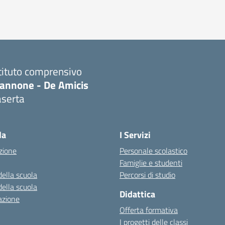
tituto comprensivo
iannone - De Amicis
aserta
Visita la pagina iniziale della scuola
la
I Servizi
zione
Personale scolastico
Famiglie e studenti
della scuola
Percorsi di studio
della scuola
Didattica
azione
Offerta formativa
I progetti delle classi