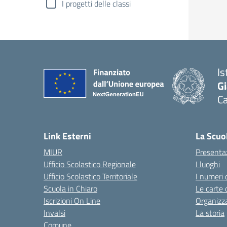
I progetti delle classi
Is
G
C
— 
Link Esterni
La Scuo
MIUR
Presenta
Ufficio Scolastico Regionale
I luoghi
Ufficio Scolastico Territoriale
I numeri 
Scuola in Chiaro
Le carte 
Iscrizioni On Line
Organizz
Invalsi
La storia
Comune