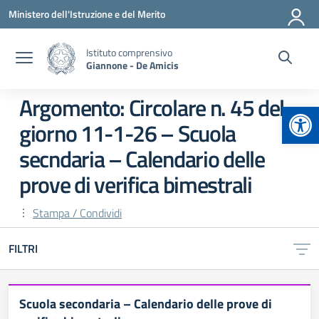
Vai ai contenuti
Vai al menu di navigazione
Vai al footer
Ministero dell'Istruzione e del Merito
Istituto comprensivo
Giannone - De Amicis
Argomento: Circolare n. 45 del
Apr
giorno 11-1-26 – Scuola
secndaria – Calendario delle
prove di verifica bimestrali
Stampa / Condividi
FILTRI
Scuola secondaria – Calendario delle prove di