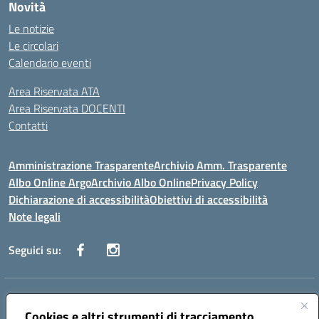
Novità
Le notizie
Le circolari
Calendario eventi
Area Riservata ATA
Area Riservata DOCENTI
Contatti
Amministrazione Trasparente
Archivio Amm. Trasparente
Albo Online Argo
Archivio Albo Online
Privacy Policy
Dichiarazione di accessibilità
Obiettivi di accessibilità
Note legali
Seguici su:
Indirizzo:
CORSO GIANNONE, 98 81100 CASERTA CE
Centralino:
Cookies e altri strumenti di tracciamento
0823 742191
Email:
CEIC8BC00Q@istruzione.it