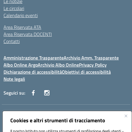
Le notizie
Le circolari
Calendario eventi
Area Riservata ATA
Area Riservata DOCENTI
Contatti
Amministrazione Trasparente
Archivio Amm. Trasparente
Albo Online Argo
Archivio Albo Online
Privacy Policy
Dichiarazione di accessibilità
Obiettivi di accessibilità
Note legali
Seguici su:
Indirizzo:
CORSO GIANNONE, 98 81100 CASERTA CE
Centralino:
Cookies e altri strumenti di tracciamento
0823 742191
Email:
CEIC8BC00Q@istruzione.it
Posta elettronica certificata (PEC):
CEIC8BC00Q@pec.istruzione.it
Il nostro Istituto non utilizza strumenti di profilazione degli utenti -