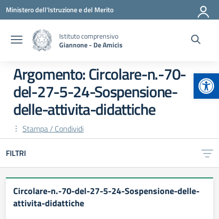
Vai ai contenuti
Vai al menu di navigazione
Vai al footer
Ministero dell'Istruzione e del Merito
Istituto comprensivo
Giannone - De Amicis
Argomento: Circolare-n.-70-
Apr
del-27-5-24-Sospensione-
delle-attivita-didattiche
Stampa / Condividi
FILTRI
Circolare-n.-70-del-27-5-24-Sospensione-delle-
attivita-didattiche