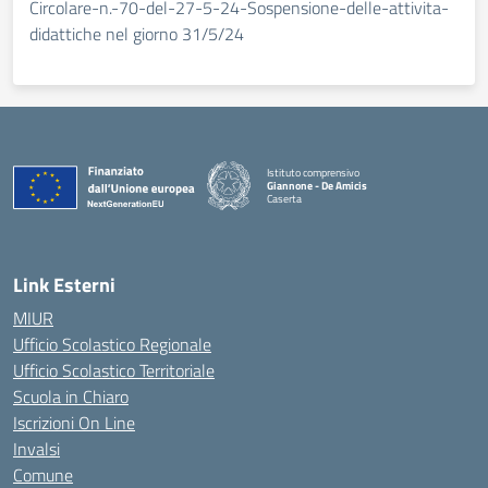
Circolare-n.-70-del-27-5-24-Sospensione-delle-attivita-
didattiche nel giorno 31/5/24
Istituto comprensivo
Giannone - De Amicis
Caserta
— Visita la pagina iniziale della scuola
Link Esterni
MIUR
Ufficio Scolastico Regionale
Ufficio Scolastico Territoriale
Scuola in Chiaro
Iscrizioni On Line
Invalsi
Comune