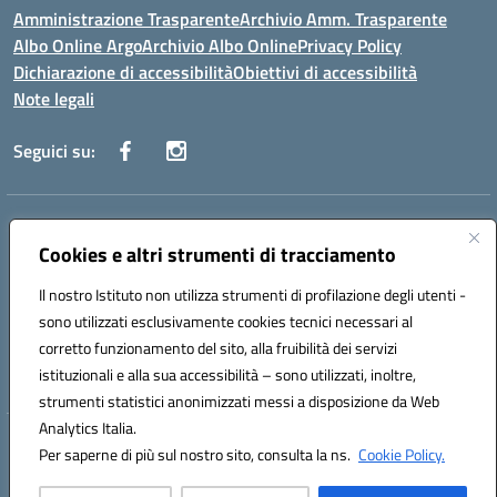
Amministrazione Trasparente
Archivio Amm. Trasparente
Albo Online Argo
Archivio Albo Online
Privacy Policy
Dichiarazione di accessibilità
Obiettivi di accessibilità
Note legali
Seguici su:
Indirizzo:
CORSO GIANNONE, 98 81100 CASERTA CE
Centralino:
Cookies e altri strumenti di tracciamento
0823 742191
Email:
CEIC8BC00Q@istruzione.it
Posta elettronica certificata (PEC):
CEIC8BC00Q@pec.istruzione.it
Il nostro Istituto non utilizza strumenti di profilazione degli utenti -
Codice fiscale: 93117040613
sono utilizzati esclusivamente cookies tecnici necessari al
Codice meccanografico:
CEIC8BC00Q
corretto funzionamento del sito, alla fruibilità dei servizi
Codice Indice delle Pubbliche Amministrazioni (IPA): icpgd
istituzionali e alla sua accessibilità – sono utilizzati, inoltre,
strumenti statistici anonimizzati messi a disposizione da Web
Analytics Italia.
Hosting & Powered by 3D Solution S.r.l.
Per saperne di più sul nostro sito, consulta la ns.
Cookie Policy.
Concept & Design by Designers Italia