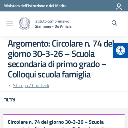
Vai ai contenuti
Vai al menu di navigazione
Vai al footer
Ministero dell'Istruzione e del Merito
Istituto comprensivo
Giannone - De Amicis
Argomento: Circolare n. 74 del
Apr
giorno 30-3-26 – Scuola
secondaria di primo grado –
Colloqui scuola famiglia
Stampa / Condividi
FILTRI
Circolare n. 74 del giorno 30-3-26 – Scuola