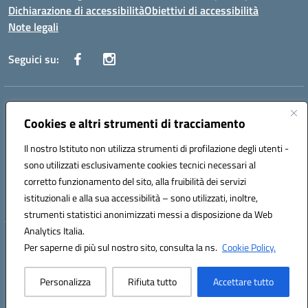
Dichiarazione di accessibilità
Obiettivi di accessibilità
Note legali
Seguici su:
Indirizzo:
CORSO GIANNONE, 98 81100 CASERTA CE
Centralino:
Cookies e altri strumenti di tracciamento
0823 742191
Email:
CEIC8BC00Q@istruzione.it
Posta elettronica certificata (PEC):
CEIC8BC00Q@pec.istruzione.it
Il nostro Istituto non utilizza strumenti di profilazione degli utenti -
Codice fiscale: 93117040613
sono utilizzati esclusivamente cookies tecnici necessari al
Codice meccanografico:
CEIC8BC00Q
corretto funzionamento del sito, alla fruibilità dei servizi
Codice Indice delle Pubbliche Amministrazioni (IPA): icpgd
istituzionali e alla sua accessibilità – sono utilizzati, inoltre,
strumenti statistici anonimizzati messi a disposizione da Web
Analytics Italia.
Hosting & Powered by 3D Solution S.r.l.
Per saperne di più sul nostro sito, consulta la ns.
Cookie Policy.
Concept & Design by Designers Italia
Personalizza
Rifiuta tutto
Accettare tutto