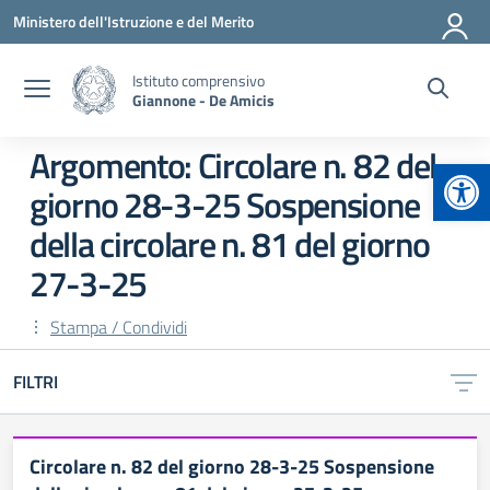
Vai ai contenuti
Vai al menu di navigazione
Vai al footer
Ministero dell'Istruzione e del Merito
Istituto comprensivo
Giannone - De Amicis
Argomento: Circolare n. 82 del
Apr
giorno 28-3-25 Sospensione
della circolare n. 81 del giorno
27-3-25
Stampa / Condividi
FILTRI
Circolare n. 82 del giorno 28-3-25 Sospensione