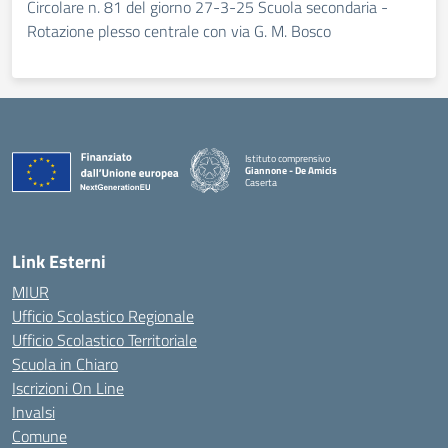
Circolare n. 81 del giorno 27-3-25 Scuola secondaria -
Rotazione plesso centrale con via G. M. Bosco
Istituto comprensivo
Giannone - De Amicis
Caserta
— Visita la pagina iniziale della scuola
Link Esterni
MIUR
Ufficio Scolastico Regionale
Ufficio Scolastico Territoriale
Scuola in Chiaro
Iscrizioni On Line
Invalsi
Comune