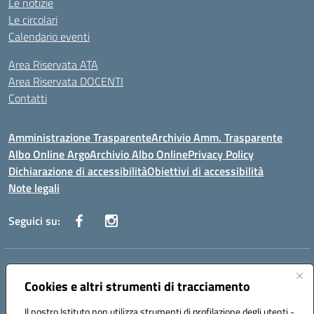
Le notizie
Le circolari
Calendario eventi
Area Riservata ATA
Area Riservata DOCENTI
Contatti
Amministrazione Trasparente
Archivio Amm. Trasparente
Albo Online Argo
Archivio Albo Online
Privacy Policy
Dichiarazione di accessibilità
Obiettivi di accessibilità
Note legali
Seguici su:
Indirizzo:
CORSO GIANNONE, 98 81100 CASERTA CE
Centralino:
Cookies e altri strumenti di tracciamento
0823 742191
Email:
CEIC8BC00Q@istruzione.it
Posta elettronica certificata (PEC):
CEIC8BC00Q@pec.istruzione.it
Il nostro Istituto non utilizza strumenti di profilazione degli utenti -