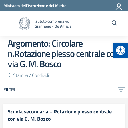
Vai ai contenuti
Vai al menu di navigazione
Vai al footer
Ministero dell'Istruzione e del Merito
Istituto comprensivo
Giannone - De Amicis
Argomento: Circolare
Apr
n.Rotazione plesso centrale con
via G. M. Bosco
Stampa / Condividi
FILTRI
Scuola secondaria – Rotazione plesso centrale
con via G. M. Bosco