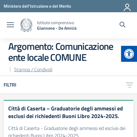
Vai ai contenuti
Vai al menu di navigazione
Vai al footer
Ministero dell'Istruzione e del Merito
Istituto comprensivo
Giannone - De Amicis
Argomento: Comunicazione
Apr
ente locale COMUNE
Stampa / Condividi
FILTRI
Città di Caserta – Graduatorie degli ammessi ed
esclusi dei richiedenti Buoni Libro 2024-2025.
Città di Caserta - Graduatorie degli ammessi ed esclusi dei
richiedenti Buoni Libro 2024-2025.