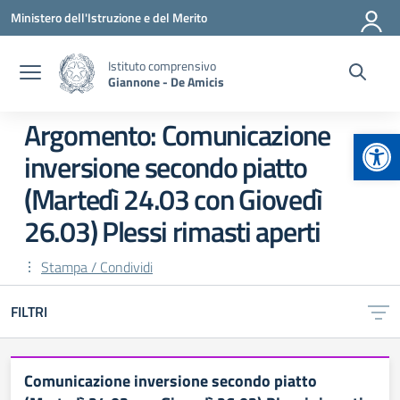
Vai ai contenuti
Vai al menu di navigazione
Vai al footer
Ministero dell'Istruzione e del Merito
Istituto comprensivo
Giannone - De Amicis
Argomento: Comunicazione
Apr
inversione secondo piatto
(Martedì 24.03 con Giovedì
26.03) Plessi rimasti aperti
Stampa / Condividi
FILTRI
Comunicazione inversione secondo piatto