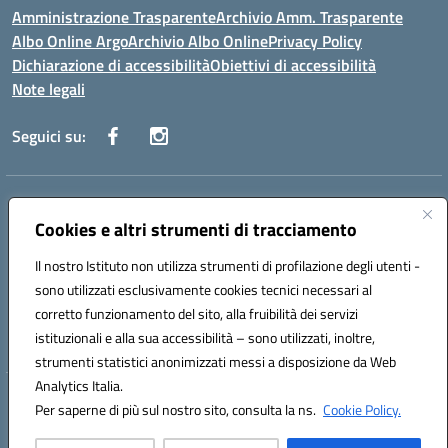
Amministrazione Trasparente
Archivio Amm. Trasparente
Albo Online Argo
Archivio Albo Online
Privacy Policy
Dichiarazione di accessibilità
Obiettivi di accessibilità
Note legali
Seguici su:
Indirizzo:
CORSO GIANNONE, 98 81100 CASERTA CE
Centralino:
Cookies e altri strumenti di tracciamento
0823 742191
Email:
CEIC8BC00Q@istruzione.it
Posta elettronica certificata (PEC):
CEIC8BC00Q@pec.istruzione.it
Il nostro Istituto non utilizza strumenti di profilazione degli utenti -
Codice fiscale: 93117040613
sono utilizzati esclusivamente cookies tecnici necessari al
Codice meccanografico:
CEIC8BC00Q
corretto funzionamento del sito, alla fruibilità dei servizi
Codice Indice delle Pubbliche Amministrazioni (IPA): icpgd
istituzionali e alla sua accessibilità – sono utilizzati, inoltre,
strumenti statistici anonimizzati messi a disposizione da Web
Analytics Italia.
Hosting & Powered by 3D Solution S.r.l.
Per saperne di più sul nostro sito, consulta la ns.
Cookie Policy.
Concept & Design by Designers Italia