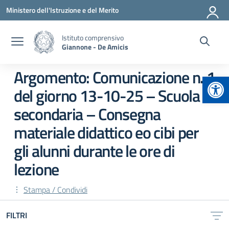
Vai ai contenuti
Vai al menu di navigazione
Vai al footer
Ministero dell'Istruzione e del Merito
Istituto comprensivo
Giannone - De Amicis
Argomento: Comunicazione n. 1
Apr
del giorno 13-10-25 – Scuola
secondaria – Consegna
materiale didattico eo cibi per
gli alunni durante le ore di
lezione
Stampa / Condividi
FILTRI