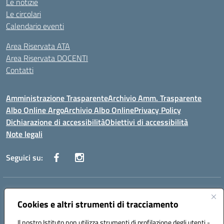
Le notizie
Le circolari
Calendario eventi
Area Riservata ATA
Area Riservata DOCENTI
Contatti
Amministrazione Trasparente
Archivio Amm. Trasparente
Albo Online Argo
Archivio Albo Online
Privacy Policy
Dichiarazione di accessibilità
Obiettivi di accessibilità
Note legali
Seguici su:
Indirizzo:
CORSO GIANNONE, 98 81100 CASERTA CE
Centralino:
Cookies e altri strumenti di tracciamento
0823 742191
Email:
CEIC8BC00Q@istruzione.it
Posta elettronica certificata (PEC):
CEIC8BC00Q@pec.istruzione.it
Il nostro Istituto non utilizza strumenti di profilazione degli utenti -