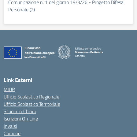
Comunicazione n. 1 del giorno 19/3/26 - Progetto Difesa
Personale (2)
Istituto comprensivo
Giannone - De Amicis
Caserta
— Visita la pagina iniziale della scuola
Link Esterni
MIUR
Ufficio Scolastico Regionale
Ufficio Scolastico Territoriale
Scuola in Chiaro
Iscrizioni On Line
Invalsi
Comune