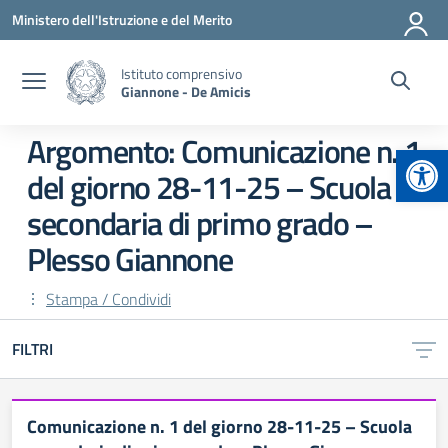
Vai ai contenuti
Vai al menu di navigazione
Vai al footer
Ministero dell'Istruzione e del Merito
Istituto comprensivo
Giannone - De Amicis
Argomento: Comunicazione n. 1
Apr
del giorno 28-11-25 – Scuola
secondaria di primo grado –
Plesso Giannone
Stampa / Condividi
FILTRI
Comunicazione n. 1 del giorno 28-11-25 – Scuola