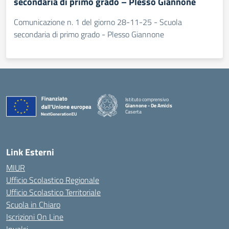
secondaria di primo grado – Plesso Giannone
Comunicazione n. 1 del giorno 28-11-25 - Scuola
secondaria di primo grado - Plesso Giannone
Istituto comprensivo
Giannone - De Amicis
Caserta
— Visita la pagina iniziale della scuola
Link Esterni
MIUR
Ufficio Scolastico Regionale
Ufficio Scolastico Territoriale
Scuola in Chiaro
Iscrizioni On Line