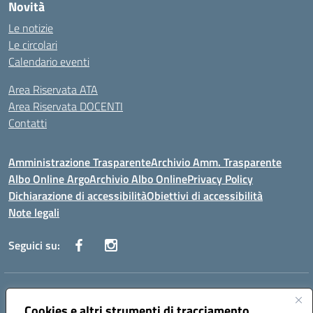
Novità
Le notizie
Le circolari
Calendario eventi
Area Riservata ATA
Area Riservata DOCENTI
Contatti
Amministrazione Trasparente
Archivio Amm. Trasparente
Albo Online Argo
Archivio Albo Online
Privacy Policy
Dichiarazione di accessibilità
Obiettivi di accessibilità
Note legali
Seguici su:
Indirizzo:
CORSO GIANNONE, 98 81100 CASERTA CE
Centralino:
Cookies e altri strumenti di tracciamento
0823 742191
Email:
CEIC8BC00Q@istruzione.it