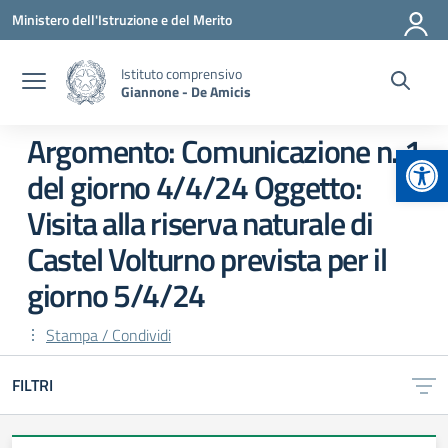
Vai ai contenuti
Vai al menu di navigazione
Vai al footer
Ministero dell'Istruzione e del Merito
Istituto comprensivo
Giannone - De Amicis
Argomento: Comunicazione n. 1
Apr
del giorno 4/4/24 Oggetto:
Visita alla riserva naturale di
Castel Volturno prevista per il
giorno 5/4/24
Stampa / Condividi
FILTRI