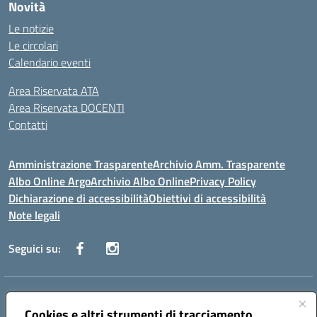
Novità
Le notizie
Le circolari
Calendario eventi
Area Riservata ATA
Area Riservata DOCENTI
Contatti
Amministrazione Trasparente
Archivio Amm. Trasparente
Albo Online Argo
Archivio Albo Online
Privacy Policy
Dichiarazione di accessibilità
Obiettivi di accessibilità
Note legali
Seguici su:
Indirizzo:
CORSO GIANNONE, 98 81100 CASERTA CE
Centralino:
Cookies e altri strumenti di tracciamento
0823 742191
Email:
CEIC8BC00Q@istruzione.it