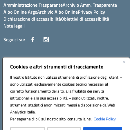
Amministrazione Trasparente
Archivio Amm. Trasparente
Albo Online Argo
Archivio Albo Online
Privacy Policy
Dichiarazione di accessibilità
Obiettivi di accessibilità
Note legali
Seguici su:
Indirizzo:
CORSO GIANNONE, 98 81100 CASERTA CE
Centralino:
Cookies e altri strumenti di tracciamento
0823 742191
Email:
CEIC8BC00Q@istruzione.it
Posta elettronica certificata (PEC):
CEIC8BC00Q@pec.istruzione.it
Il nostro Istituto non utilizza strumenti di profilazione degli utenti -
Codice fiscale: 93117040613
sono utilizzati esclusivamente cookies tecnici necessari al
Codice meccanografico:
CEIC8BC00Q
corretto funzionamento del sito, alla fruibilità dei servizi
Codice Indice delle Pubbliche Amministrazioni (IPA): icpgd
istituzionali e alla sua accessibilità – sono utilizzati, inoltre,
strumenti statistici anonimizzati messi a disposizione da Web
Analytics Italia.
Hosting & Powered by 3D Solution S.r.l.
Per saperne di più sul nostro sito, consulta la ns.
Cookie Policy.
Concept & Design by Designers Italia