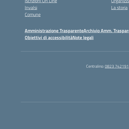
Iscrizioni On Line
Organizz
Invalsi
La storia
Comune
Amministrazione Trasparente
Archivio Amm. Traspar
Obiettivi di accessibilità
Note legali
Centralino:
0823 742191