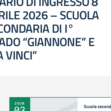
ARIO DI INGRESSO 8
RILE 2026 – SCUOLA
CONDARIA DI I°
ADO “GIANNONE” E
A VINCI”
2026
Scuola second
03