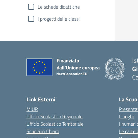
Le schede didattiche
I progetti delle classi
Is
G
C
— 
Link Esterni
La Scuo
MIUR
Presenta
Ufficio Scolastico Regionale
I luoghi
Ufficio Scolastico Territoriale
I numeri 
Scuola in Chiaro
Le carte 