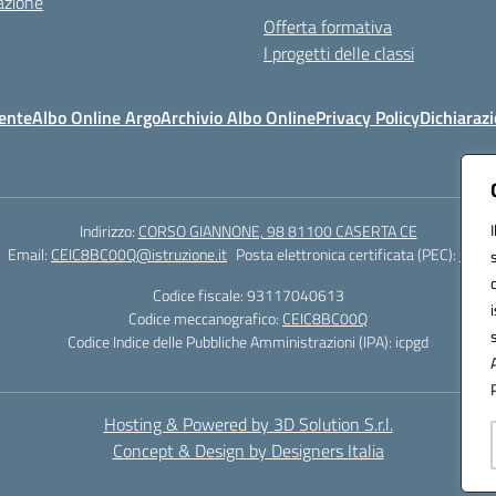
azione
Offerta formativa
I progetti delle classi
ente
Albo Online Argo
Archivio Albo Online
Privacy Policy
Dichiarazi
Indirizzo:
CORSO GIANNONE, 98 81100 CASERTA CE
Email:
CEIC8BC00Q@istruzione.it
Posta elettronica certificata (PEC):
CEIC8
Codice fiscale: 93117040613
Codice meccanografico:
CEIC8BC00Q
Codice Indice delle Pubbliche Amministrazioni (IPA): icpgd
Hosting & Powered by 3D Solution S.r.l.
Concept & Design by Designers Italia