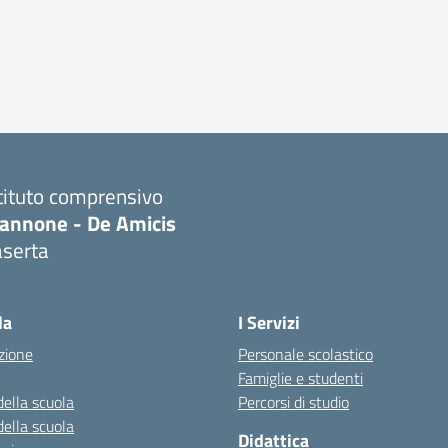
tituto comprensivo
iannone - De Amicis
aserta
Visita la pagina iniziale della scuola
la
I Servizi
zione
Personale scolastico
Famiglie e studenti
della scuola
Percorsi di studio
della scuola
Didattica