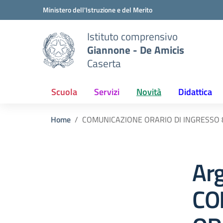
Vai ai contenuti
Vai al menu di navigazione
Vai al footer
Ministero dell'Istruzione e del Merito
Istituto comprensivo
Giannone - De Amicis
Caserta
Scuola
Servizi
Novità
Didattica
Home
COMUNICAZIONE ORARIO DI INGRESSO 8
Ar
CO