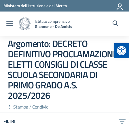
Vai ai contenuti
Vai al menu di navigazione
Vai al footer
Ministero dell'Istruzione e del Merito
Istituto comprensivo
Giannone - De Amicis
Argomento: DECRETO
Apr
DEFINITIVO PROCLAMAZIONE
ELETTI CONSIGLI DI CLASSE
SCUOLA SECONDARIA DI
PRIMO GRADO A.S.
2025/2026
Stampa / Condividi
FILTRI