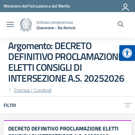
Vai ai contenuti
Vai al menu di navigazione
Vai al footer
Ministero dell'Istruzione e del Merito
Istituto comprensivo
Giannone - De Amicis
Argomento: DECRETO
Apr
DEFINITIVO PROCLAMAZIONE
ELETTI CONSIGLI DI
INTERSEZIONE A.S. 20252026
Stampa / Condividi
FILTRI
DECRETO DEFINITIVO PROCLAMAZIONE ELETTI