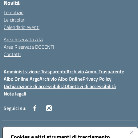
Novità
Le notizie
Le circolari
Calendario eventi
Area Riservata ATA
Area Riservata DOCENTI
Contatti
Amministrazione Trasparente
Archivio Amm. Trasparente
Albo Online Argo
Archivio Albo Online
Privacy Policy
Dichiarazione di accessibilità
Obiettivi di accessibilità
Note legali
Seguici su:
Indirizzo:
CORSO GIANNONE, 98 81100 CASERTA CE
Centralino:
Cookies e altri strumenti di tracciamento
0823 742191
Email:
CEIC8BC00Q@istruzione.it