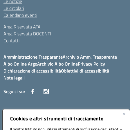
Le notizie
Le circolari
Calendario eventi
Area Riservata ATA
Area Riservata DOCENTI
Contatti
Amministrazione Trasparente
Archivio Amm. Trasparente
Albo Online Argo
Archivio Albo Online
Privacy Policy
Dichiarazione di accessibilità
Obiettivi di accessibilità
Note legali
Seguici su:
Indirizzo:
CORSO GIANNONE, 98 81100 CASERTA CE
Centralino:
Cookies e altri strumenti di tracciamento
0823 742191
Email:
CEIC8BC00Q@istruzione.it
Posta elettronica certificata (PEC):
CEIC8BC00Q@pec.istruzione.it
Il nostro Istituto non utilizza strumenti di profilazione degli utenti -