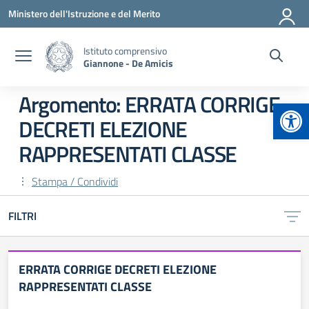
Vai ai contenuti
Vai al menu di navigazione
Vai al footer
Ministero dell'Istruzione e del Merito
Istituto comprensivo
Giannone - De Amicis
Argomento: ERRATA CORRIGE
Apr
DECRETI ELEZIONE
RAPPRESENTATI CLASSE
Stampa / Condividi
FILTRI
ERRATA CORRIGE DECRETI ELEZIONE
RAPPRESENTATI CLASSE