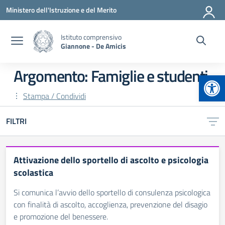
Vai ai contenuti
Vai al menu di navigazione
Vai al footer
Ministero dell'Istruzione e del Merito
Istituto comprensivo
Giannone - De Amicis
Argomento: Famiglie e studenti
Apr
Stampa / Condividi
FILTRI
Attivazione dello sportello di ascolto e psicologia
scolastica
Si comunica l’avvio dello sportello di consulenza psicologica
con finalità di ascolto, accoglienza, prevenzione del disagio
e promozione del benessere.