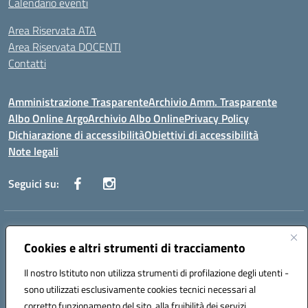
Calendario eventi
Area Riservata ATA
Area Riservata DOCENTI
Contatti
Amministrazione Trasparente
Archivio Amm. Trasparente
Albo Online Argo
Archivio Albo Online
Privacy Policy
Dichiarazione di accessibilità
Obiettivi di accessibilità
Note legali
Seguici su:
Indirizzo:
CORSO GIANNONE, 98 81100 CASERTA CE
Centralino:
Cookies e altri strumenti di tracciamento
0823 742191
Email:
CEIC8BC00Q@istruzione.it
Posta elettronica certificata (PEC):
CEIC8BC00Q@pec.istruzione.it
Il nostro Istituto non utilizza strumenti di profilazione degli utenti -
Codice fiscale: 93117040613
sono utilizzati esclusivamente cookies tecnici necessari al
Codice meccanografico:
CEIC8BC00Q
corretto funzionamento del sito, alla fruibilità dei servizi