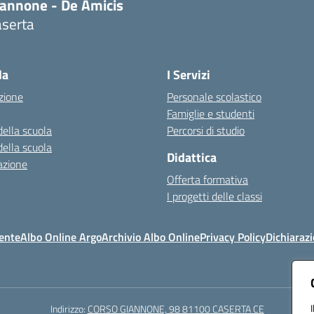
iannone - De Amicis
aserta
Visita la pagina iniziale della scuola
la
I Servizi
zione
Personale scolastico
Famiglie e studenti
della scuola
Percorsi di studio
della scuola
Didattica
azione
Offerta formativa
I progetti delle classi
ente
Albo Online Argo
Archivio Albo Online
Privacy Policy
Dichiarazi
Indirizzo:
CORSO GIANNONE, 98 81100 CASERTA CE