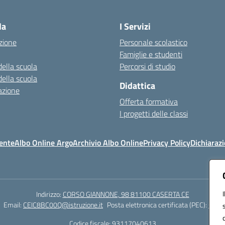
Visita la pagina iniziale della scuola
la
I Servizi
zione
Personale scolastico
Famiglie e studenti
della scuola
Percorsi di studio
della scuola
Didattica
azione
Offerta formativa
I progetti delle classi
ente
Albo Online Argo
Archivio Albo Online
Privacy Policy
Dichiarazi
Indirizzo:
CORSO GIANNONE, 98 81100 CASERTA CE
Email:
CEIC8BC00Q@istruzione.it
Posta elettronica certificata (PEC):
CEIC8
Codice fiscale: 93117040613