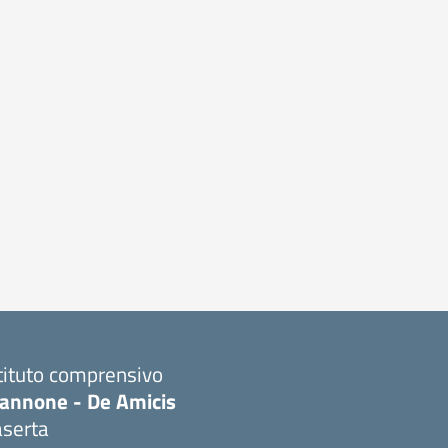
tituto comprensivo
iannone - De Amicis
aserta