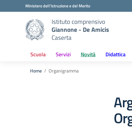
Vai ai contenuti
Vai al menu di navigazione
Vai al footer
Ministero dell'Istruzione e del Merito
Istituto comprensivo
Giannone - De Amicis
Caserta
Scuola
Servizi
Novità
Didattica
Home
Organigramma
Ar
Or