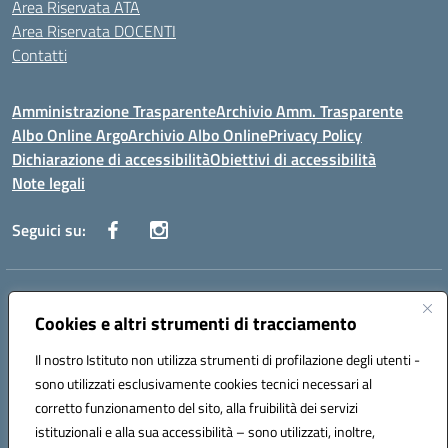
Area Riservata ATA
Area Riservata DOCENTI
Contatti
Amministrazione Trasparente
Archivio Amm. Trasparente
Albo Online Argo
Archivio Albo Online
Privacy Policy
Dichiarazione di accessibilità
Obiettivi di accessibilità
Note legali
Seguici su:
Indirizzo:
CORSO GIANNONE, 98 81100 CASERTA CE
Centralino:
Cookies e altri strumenti di tracciamento
0823 742191
Email:
CEIC8BC00Q@istruzione.it
Posta elettronica certificata (PEC):
CEIC8BC00Q@pec.istruzione.it
Il nostro Istituto non utilizza strumenti di profilazione degli utenti -
Codice fiscale: 93117040613
sono utilizzati esclusivamente cookies tecnici necessari al
Codice meccanografico:
CEIC8BC00Q
corretto funzionamento del sito, alla fruibilità dei servizi
Codice Indice delle Pubbliche Amministrazioni (IPA): icpgd
istituzionali e alla sua accessibilità – sono utilizzati, inoltre,