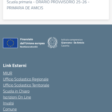
Scuola primaria - ORARIO PROVVISORIO 25-26 -
PRIMARIA DE AMICIS
Istituto comprensivo
Giannone - De Amicis
Caserta
— Visita la pagina iniziale della scuola
Link Esterni
MIUR
Ufficio Scolastico Regionale
Ufficio Scolastico Territoriale
Scuola in Chiaro
Iscrizioni On Line
Invalsi
Comune