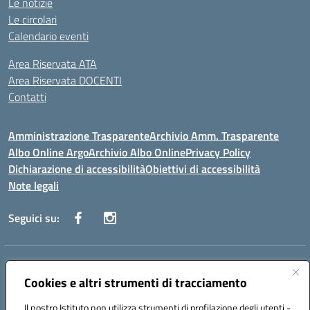
Le notizie
Le circolari
Calendario eventi
Area Riservata ATA
Area Riservata DOCENTI
Contatti
Amministrazione Trasparente
Archivio Amm. Trasparente
Albo Online Argo
Archivio Albo Online
Privacy Policy
Dichiarazione di accessibilità
Obiettivi di accessibilità
Note legali
Seguici su:
Indirizzo:
CORSO GIANNONE, 98 81100 CASERTA CE
Centralino:
Cookies e altri strumenti di tracciamento
0823 742191
Email:
CEIC8BC00Q@istruzione.it
Posta elettronica certificata (PEC):
CEIC8BC00Q@pec.istruzione.it
Il nostro Istituto non utilizza strumenti di profilazione degli utenti -