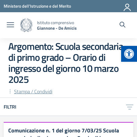
Vai ai contenuti
Vai al menu di navigazione
Vai al footer
Ministero dell'Istruzione e del Merito
Istituto comprensivo
Giannone - De Amicis
Argomento: Scuola secondaria
Apr
di primo grado – Orario di
ingresso del giorno 10 marzo
2025
Stampa / Condividi
FILTRI
Comunicazione n. 1 del giorno 7/03/25 Scuola