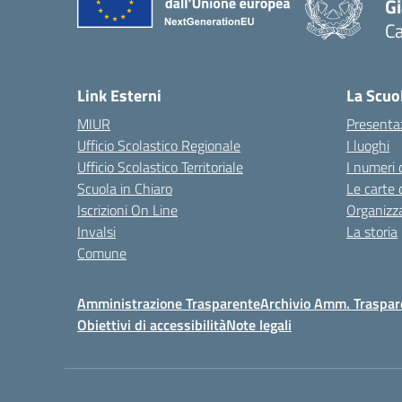
G
C
— 
Link Esterni
La Scuo
MIUR
Presenta
Ufficio Scolastico Regionale
I luoghi
Ufficio Scolastico Territoriale
I numeri 
Scuola in Chiaro
Le carte 
Iscrizioni On Line
Organizz
Invalsi
La storia
Comune
Amministrazione Trasparente
Archivio Amm. Traspar
Obiettivi di accessibilità
Note legali