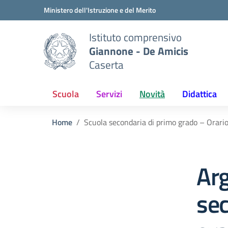
Vai ai contenuti
Vai al menu di navigazione
Vai al footer
Ministero dell'Istruzione e del Merito
Istituto comprensivo
Giannone - De Amicis
Caserta
Scuola
Servizi
Novità
Didattica
Home
Scuola secondaria di primo grado – Orario
Ar
sec