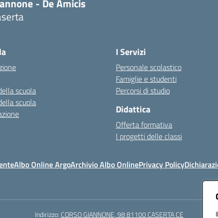
iannone - De Amicis
aserta
Visita la pagina iniziale della scuola
la
I Servizi
zione
Personale scolastico
Famiglie e studenti
della scuola
Percorsi di studio
della scuola
Didattica
azione
Offerta formativa
I progetti delle classi
ente
Albo Online Argo
Archivio Albo Online
Privacy Policy
Dichiarazi
Indirizzo:
CORSO GIANNONE, 98 81100 CASERTA CE