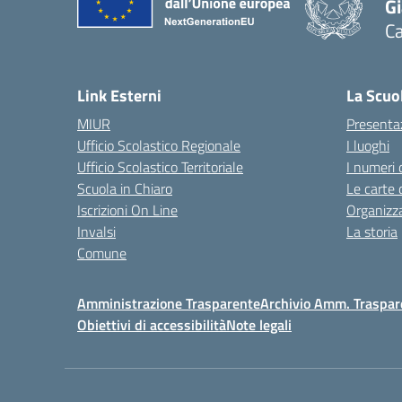
G
C
— 
Link Esterni
La Scuo
MIUR
Presenta
Ufficio Scolastico Regionale
I luoghi
Ufficio Scolastico Territoriale
I numeri 
Scuola in Chiaro
Le carte 
Iscrizioni On Line
Organizz
Invalsi
La storia
Comune
Amministrazione Trasparente
Archivio Amm. Traspar
Obiettivi di accessibilità
Note legali