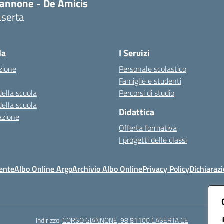
iannone - De Amicis
aserta
Visita la pagina iniziale della scuola
la
I Servizi
zione
Personale scolastico
Famiglie e studenti
della scuola
Percorsi di studio
della scuola
Didattica
azione
Offerta formativa
I progetti delle classi
ente
Albo Online Argo
Archivio Albo Online
Privacy Policy
Dichiarazi
Indirizzo:
CORSO GIANNONE, 98 81100 CASERTA CE