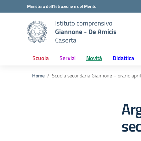
Vai ai contenuti
Vai al menu di navigazione
Vai al footer
Ministero dell'Istruzione e del Merito
Istituto comprensivo
Giannone - De Amicis
Caserta
Scuola
Servizi
Novità
Didattica
Home
Scuola secondaria Giannone – orario apri
Ar
se