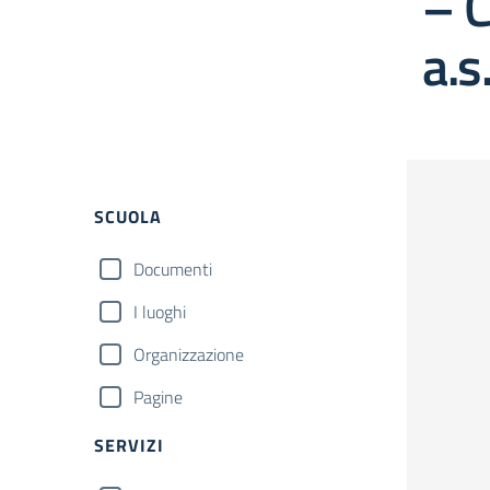
– C
a.
Filtri
SCUOLA
Documenti
I luoghi
Organizzazione
Pagine
SERVIZI