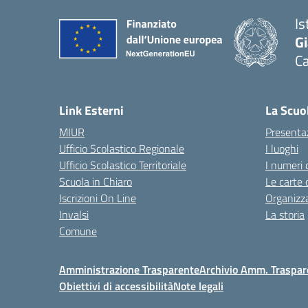
Is
G
C
— 
Link Esterni
La Scuo
MIUR
Presenta
Ufficio Scolastico Regionale
I luoghi
Ufficio Scolastico Territoriale
I numeri 
Scuola in Chiaro
Le carte 
Iscrizioni On Line
Organizz
Invalsi
La storia
Comune
Amministrazione Trasparente
Archivio Amm. Traspar
Obiettivi di accessibilità
Note legali