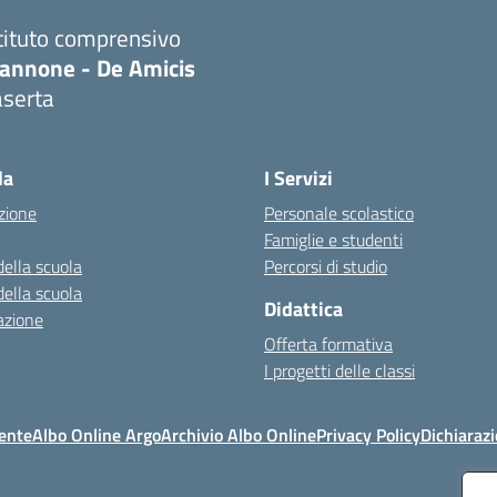
tituto comprensivo
iannone - De Amicis
aserta
Visita la pagina iniziale della scuola
la
I Servizi
zione
Personale scolastico
Famiglie e studenti
della scuola
Percorsi di studio
della scuola
Didattica
azione
Offerta formativa
I progetti delle classi
ente
Albo Online Argo
Archivio Albo Online
Privacy Policy
Dichiarazi