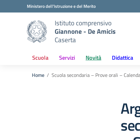
Vai ai contenuti
Vai al menu di navigazione
Vai al footer
Ministero dell'Istruzione e del Merito
Istituto comprensivo
Giannone - De Amicis
Caserta
Scuola
Servizi
Novità
Didattica
Home
Scuola secondaria – Prove orali – Calend
Ar
sec