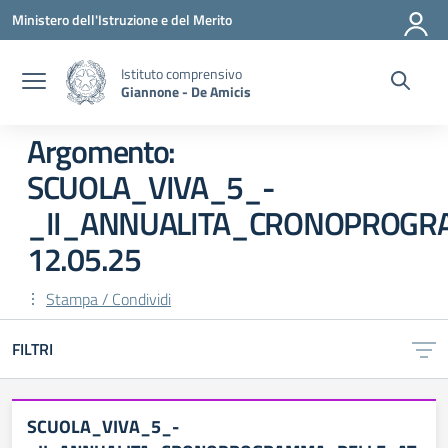
Vai ai contenuti
Vai al menu di navigazione
Vai al footer
Ministero dell'Istruzione e del Merito
Istituto comprensivo
Giannone - De Amicis
Argomento:
SCUOLA_VIVA_5_-
_II_ANNUALITA_CRONOPROGR
12.05.25
Stampa / Condividi
FILTRI
SCUOLA_VIVA_5_-