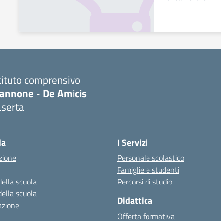
tituto comprensivo
iannone - De Amicis
aserta
Visita la pagina iniziale della scuola
la
I Servizi
zione
Personale scolastico
Famiglie e studenti
della scuola
Percorsi di studio
della scuola
Didattica
azione
Offerta formativa