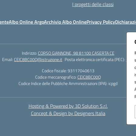
I progetti delle classi
ente
Albo Online Argo
Archivio Albo Online
Privacy Policy
Dichiarazi
Indirizzo:
CORSO GIANNONE, 98 81100 CASERTA CE
Email:
CEIC8BC00Q@istruzione.it
Posta elettronica certificata (PEC):
CEIC8
Codice fiscale: 93117040613
Codice meccanografico:
CEIC8BC00Q
Codice Indice delle Pubbliche Amministrazioni (IPA): icpgd
Hosting & Powered by 3D Solution S.r.l.
Concept & Design by Designers Italia