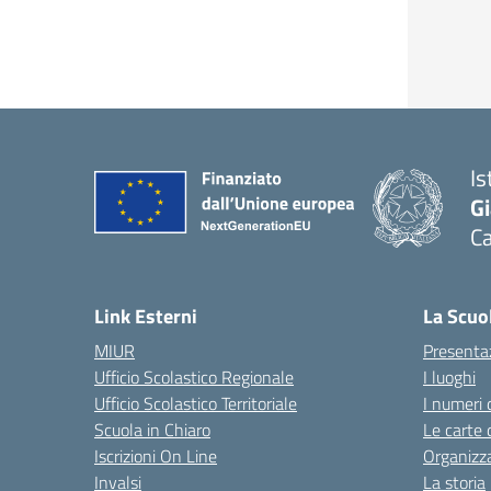
Is
G
C
— 
Link Esterni
La Scuo
MIUR
Presenta
Ufficio Scolastico Regionale
I luoghi
Ufficio Scolastico Territoriale
I numeri 
Scuola in Chiaro
Le carte 
Iscrizioni On Line
Organizz
Invalsi
La storia