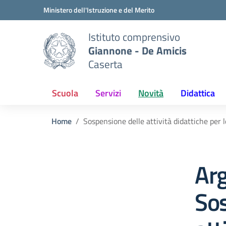
Vai ai contenuti
Vai al menu di navigazione
Vai al footer
Ministero dell'Istruzione e del Merito
Istituto comprensivo
Giannone - De Amicis
Caserta
Scuola
Servizi
Novità
Didattica
Home
Sospensione delle attività didattiche per l
Ar
Sos