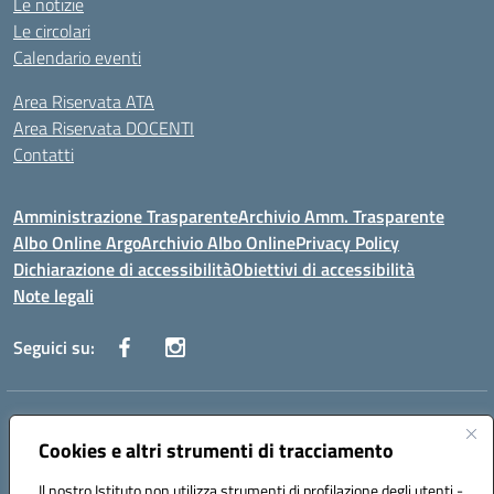
Le notizie
Le circolari
Calendario eventi
Area Riservata ATA
Area Riservata DOCENTI
Contatti
Amministrazione Trasparente
Archivio Amm. Trasparente
Albo Online Argo
Archivio Albo Online
Privacy Policy
Dichiarazione di accessibilità
Obiettivi di accessibilità
Note legali
Seguici su:
Indirizzo:
CORSO GIANNONE, 98 81100 CASERTA CE
Centralino:
Cookies e altri strumenti di tracciamento
0823 742191
Email:
CEIC8BC00Q@istruzione.it
Posta elettronica certificata (PEC):
CEIC8BC00Q@pec.istruzione.it
Il nostro Istituto non utilizza strumenti di profilazione degli utenti -