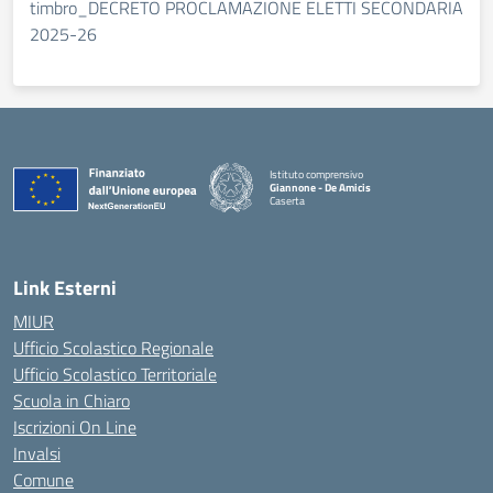
timbro_DECRETO PROCLAMAZIONE ELETTI SECONDARIA
2025-26
Istituto comprensivo
Giannone - De Amicis
Caserta
— Visita la pagina iniziale della scuola
Link Esterni
MIUR
Ufficio Scolastico Regionale
Ufficio Scolastico Territoriale
Scuola in Chiaro
Iscrizioni On Line
Invalsi
Comune