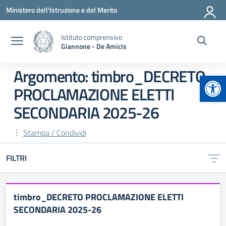
Vai ai contenuti
Vai al menu di navigazione
Vai al footer
Ministero dell'Istruzione e del Merito
Istituto comprensivo
Giannone - De Amicis
Argomento: timbro_DECRETO
Apr
PROCLAMAZIONE ELETTI
SECONDARIA 2025-26
Stampa / Condividi
FILTRI
timbro_DECRETO PROCLAMAZIONE ELETTI
SECONDARIA 2025-26