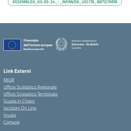
ASSEMBLEA_03-05-24_-_INFANZIA_USCITA_ANTICIPATA
Istituto comprensivo
Giannone - De Amicis
Caserta
— Visita la pagina iniziale della scuola
Link Esterni
MIUR
Ufficio Scolastico Regionale
Ufficio Scolastico Territoriale
Scuola in Chiaro
Iscrizioni On Line
Invalsi
Comune