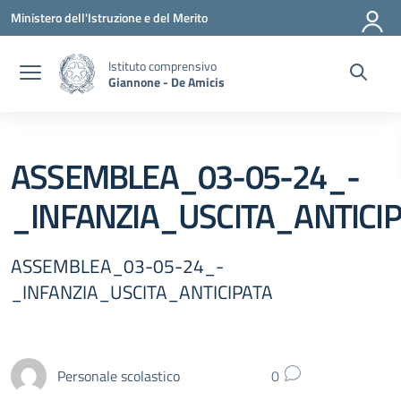
Vai ai contenuti
Vai al menu di navigazione
Vai al footer
Ministero dell'Istruzione e del Merito
Istituto comprensivo
Giannone - De Amicis
ASSEMBLEA_03-05-24_-
_INFANZIA_USCITA_ANTICI
ASSEMBLEA_03-05-24_-
_INFANZIA_USCITA_ANTICIPATA
Personale scolastico
0