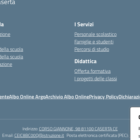
aserta
Visita la pagina iniziale della scuola
la
I Servizi
zione
Personale scolastico
Famiglie e studenti
della scuola
Percorsi di studio
della scuola
Didattica
azione
Offerta formativa
I progetti delle classi
ente
Albo Online Argo
Archivio Albo Online
Privacy Policy
Dichiarazi
Indirizzo:
CORSO GIANNONE, 98 81100 CASERTA CE
Email:
CEIC8BC00Q@istruzione.it
Posta elettronica certificata (PEC):
CEIC8