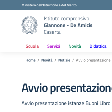
Vai ai contenuti
Vai al menu di navigazione
Vai al footer
Ministero dell'Istruzione e del Merito
Istituto comprensivo
Giannone - De Amicis
Caserta
Scuola
Servizi
Novità
Didattica
Home
Novità
Notizie
Avvio presentazione 
Avvio presentazion
Avvio presentazione istanze Buoni Libr