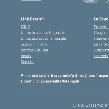
C
— 
Link Esterni
La Scuo
MIUR
Presenta
Ufficio Scolastico Regionale
I luoghi
Ufficio Scolastico Territoriale
I numeri 
Scuola in Chiaro
Le carte 
Iscrizioni On Line
Organizz
Invalsi
La storia
Comune
Amministrazione Trasparente
Archivio Amm. Traspar
Obiettivi di accessibilità
Note legali
Centralino:
0823 742191