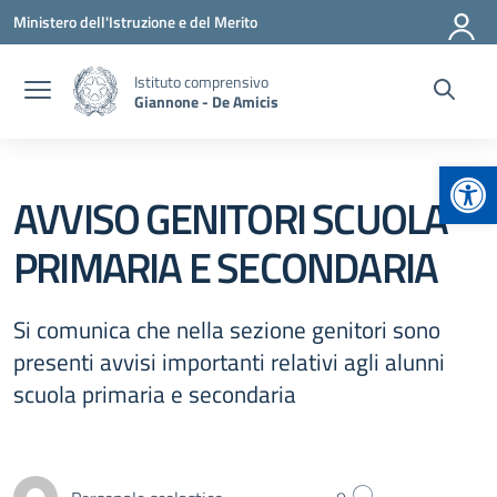
Vai ai contenuti
Vai al menu di navigazione
Vai al footer
Ministero dell'Istruzione e del Merito
Istituto comprensivo
Giannone - De Amicis
Apr
AVVISO GENITORI SCUOLA
PRIMARIA E SECONDARIA
Si comunica che nella sezione genitori sono
presenti avvisi importanti relativi agli alunni
scuola primaria e secondaria