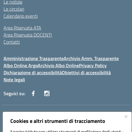
Le notizie
Le circolari
Calendario eventi
Area Riservata ATA
Area Riservata DOCENTI
Contatti
Amministrazione Trasparente
Archivio Amm. Trasparente
Albo Online Argo
Archivio Albo Online
Privacy Policy
Dichiarazione di accessibilità
Obiettivi di accessibilità
Note legali
Seguici su:
Indirizzo:
CORSO GIANNONE, 98 81100 CASERTA CE
Centralino:
Cookies e altri strumenti di tracciamento
0823 742191
Email:
CEIC8BC00Q@istruzione.it
Posta elettronica certificata (PEC):
CEIC8BC00Q@pec.istruzione.it
Il nostro Istituto non utilizza strumenti di profilazione degli utenti -