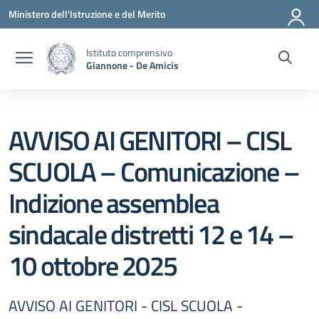
Vai ai contenuti
Vai al menu di navigazione
Vai al footer
Ministero dell'Istruzione e del Merito
Istituto comprensivo
Giannone - De Amicis
AVVISO AI GENITORI – CISL
SCUOLA – Comunicazione –
Indizione assemblea
sindacale distretti 12 e 14 –
10 ottobre 2025
AVVISO AI GENITORI - CISL SCUOLA -