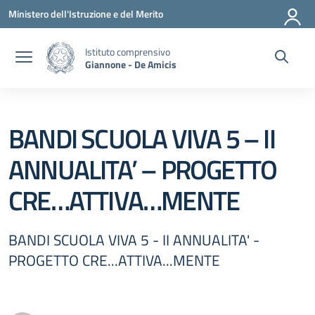
Vai ai contenuti
Vai al menu di navigazione
Vai al footer
Ministero dell'Istruzione e del Merito
Istituto comprensivo
Giannone - De Amicis
BANDI SCUOLA VIVA 5 – II
ANNUALITA’ – PROGETTO
CRE…ATTIVA…MENTE
BANDI SCUOLA VIVA 5 - II ANNUALITA' -
PROGETTO CRE...ATTIVA...MENTE