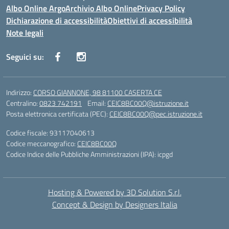
Albo Online Argo
Archivio Albo Online
Privacy Policy
Dichiarazione di accessibilità
Obiettivi di accessibilità
Note legali
Seguici su:
Indirizzo:
CORSO GIANNONE, 98 81100 CASERTA CE
Centralino:
0823 742191
Email:
CEIC8BC00Q@istruzione.it
Posta elettronica certificata (PEC):
CEIC8BC00Q@pec.istruzione.it
Codice fiscale: 93117040613
Codice meccanografico:
CEIC8BC00Q
Codice Indice delle Pubbliche Amministrazioni (IPA): icpgd
Hosting & Powered by 3D Solution S.r.l.
Concept & Design by Designers Italia