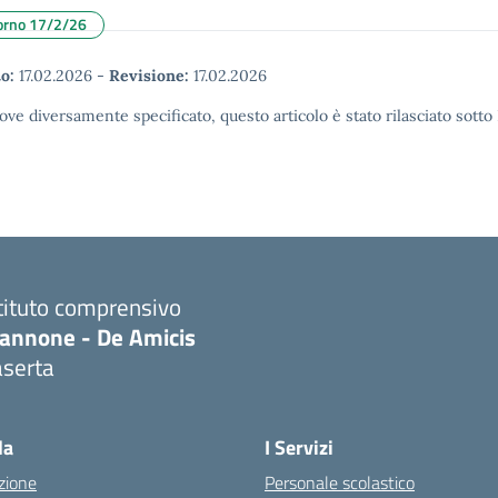
giorno 17/2/26
o:
17.02.2026
-
Revisione:
17.02.2026
ove diversamente specificato, questo articolo è stato rilasciato sott
tituto comprensivo
iannone - De Amicis
aserta
Visita la pagina iniziale della scuola
la
I Servizi
zione
Personale scolastico