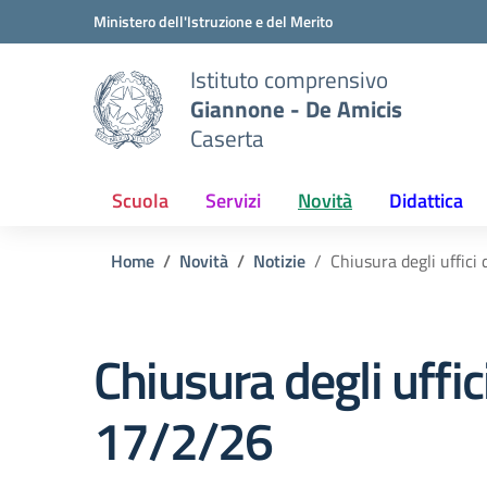
Vai ai contenuti
Vai al menu di navigazione
Vai al footer
Ministero dell'Istruzione e del Merito
Istituto comprensivo
Giannone - De Amicis
Caserta
Scuola
Servizi
Novità
Didattica
Home
Novità
Notizie
Chiusura degli uffici
Chiusura degli uffic
17/2/26