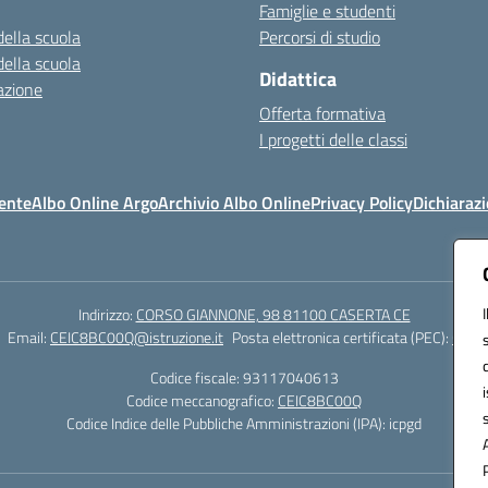
Famiglie e studenti
della scuola
Percorsi di studio
della scuola
Didattica
azione
Offerta formativa
I progetti delle classi
ente
Albo Online Argo
Archivio Albo Online
Privacy Policy
Dichiarazi
Indirizzo:
CORSO GIANNONE, 98 81100 CASERTA CE
Email:
CEIC8BC00Q@istruzione.it
Posta elettronica certificata (PEC):
CEIC8
Codice fiscale: 93117040613
Codice meccanografico:
CEIC8BC00Q
Codice Indice delle Pubbliche Amministrazioni (IPA): icpgd