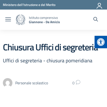
Vai ai contenuti
Vai al menu di navigazione
Vai al footer
Ministero dell'Istruzione e del Merito
Istituto comprensivo
Giannone - De Amicis
Apr
Chiusura Uffici di segreteria
Uffici di segreteria - chiusura pomeridiana
Personale scolastico
0