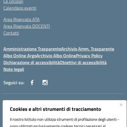
Le circolari
Calendario eventi
Area Riservata ATA
Area Riservata DOCENTI
Contatti
Amministrazione Trasparente
Archivio Amm. Trasparente
Albo Online Argo
Archivio Albo Online
Privacy Policy
Dichiarazione di accessibilità
Obiettivi di accessibilità
Note legali
Seguici su:
Indirizzo:
CORSO GIANNONE, 98 81100 CASERTA CE
Centralino:
Cookies e altri strumenti di tracciamento
0823 742191
Email:
CEIC8BC00Q@istruzione.it
Posta elettronica certificata (PEC):
CEIC8BC00Q@pec.istruzione.it
Il nostro Istituto non utilizza strumenti di profilazione degli utenti -
Codice fiscale: 93117040613
sono utilizzati esclusivamente cookies tecnici necessari al