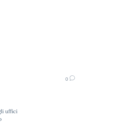
0
i uffici
o