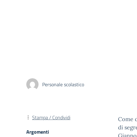
Personale scolastico
Stampa / Condividi
Come da
di segr
Argomenti
Giannon