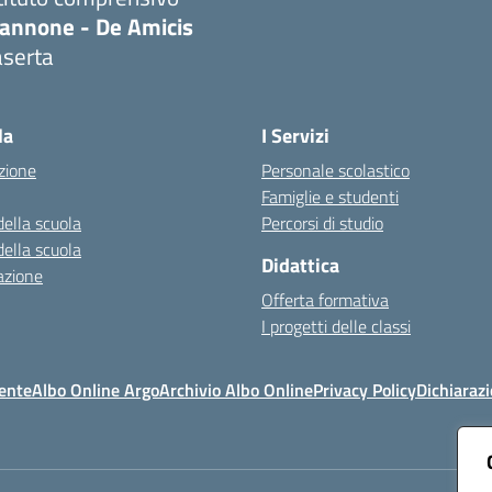
iannone - De Amicis
aserta
Visita la pagina iniziale della scuola
la
I Servizi
zione
Personale scolastico
Famiglie e studenti
della scuola
Percorsi di studio
della scuola
Didattica
azione
Offerta formativa
I progetti delle classi
ente
Albo Online Argo
Archivio Albo Online
Privacy Policy
Dichiarazi