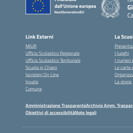
G
C
— 
Link Esterni
La Scuo
MIUR
Presenta
Ufficio Scolastico Regionale
I luoghi
Ufficio Scolastico Territoriale
I numeri 
Scuola in Chiaro
Le carte 
Iscrizioni On Line
Organizz
Invalsi
La storia
Comune
Amministrazione Trasparente
Archivio Amm. Traspar
Obiettivi di accessibilità
Note legali