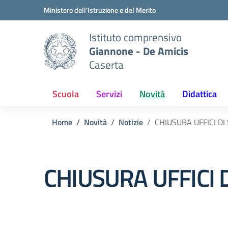
Vai ai contenuti
Vai al menu di navigazione
Vai al footer
Ministero dell'Istruzione e del Merito
Istituto comprensivo
Giannone - De Amicis
Caserta
Scuola
Servizi
Novità
Didattica
Home
Novità
Notizie
CHIUSURA UFFICI DI
CHIUSURA UFFICI 